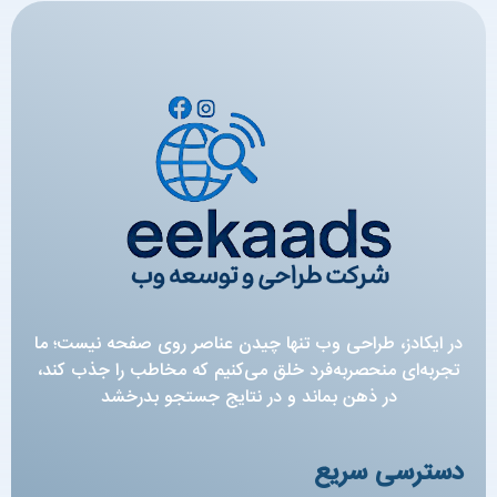
در ایکادز، طراحی وب تنها چیدن عناصر روی صفحه نیست؛ ما
تجربه‌ای منحصربه‌فرد خلق می‌کنیم که مخاطب را جذب کند،
در ذهن بماند و در نتایج جستجو بدرخشد
دسترسی سریع