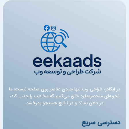
در ایکادز، طراحی وب تنها چیدن عناصر روی صفحه نیست؛ ما
تجربه‌ای منحصربه‌فرد خلق می‌کنیم که مخاطب را جذب کند،
در ذهن بماند و در نتایج جستجو بدرخشد
دسترسی سریع