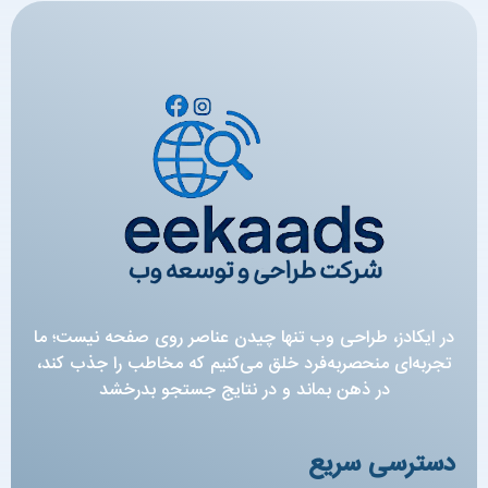
در ایکادز، طراحی وب تنها چیدن عناصر روی صفحه نیست؛ ما
تجربه‌ای منحصربه‌فرد خلق می‌کنیم که مخاطب را جذب کند،
در ذهن بماند و در نتایج جستجو بدرخشد
دسترسی سریع