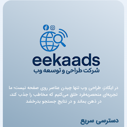
در ایکادز، طراحی وب تنها چیدن عناصر روی صفحه نیست؛ ما
تجربه‌ای منحصربه‌فرد خلق می‌کنیم که مخاطب را جذب کند،
در ذهن بماند و در نتایج جستجو بدرخشد
دسترسی سریع